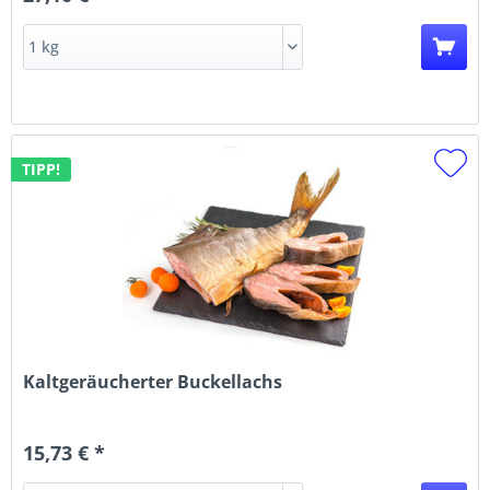
TIPP!
Kaltgeräucherter Buckellachs
15,73 € *