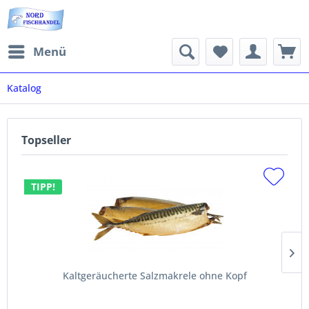
Menü
Katalog
Topseller
TIPP!
Kaltgeräucherte Salzmakrele ohne Kopf