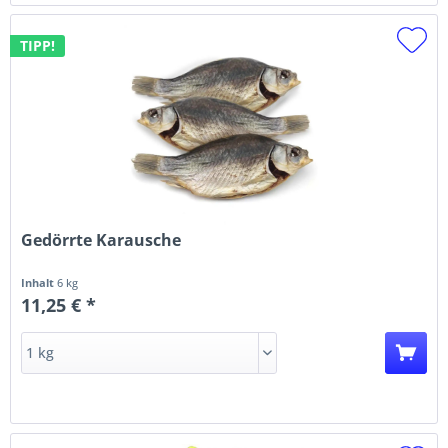
TIPP!
Gedörrte Karausche
Inhalt
6 kg
11,25 € *