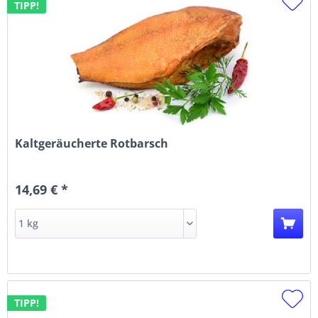
TIPP!
Kaltgeräucherte Rotbarsch
14,69 € *
TIPP!