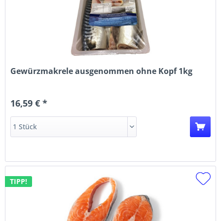
Gewürzmakrele ausgenommen ohne Kopf 1kg
16,59 € *
TIPP!