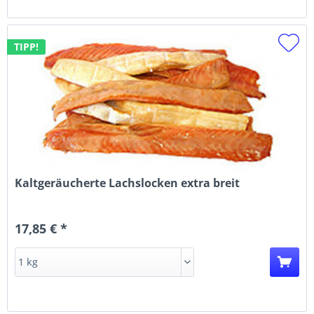
TIPP!
Kaltgeräucherte Lachslocken extra breit
17,85 € *