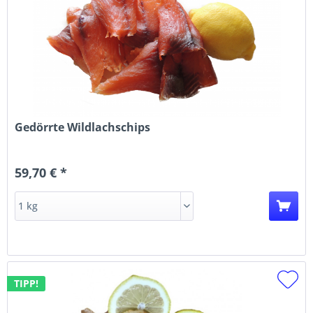
Gedörrte Wildlachschips
59,70 € *
TIPP!