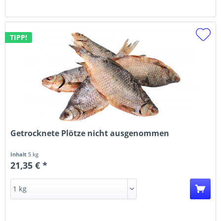
TIPP!
Getrocknete Plötze nicht ausgenommen
Inhalt
5 kg
21,35 € *